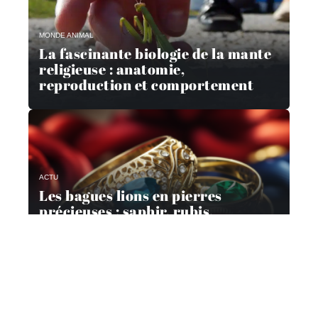
MONDE ANIMAL
La fascinante biologie de la mante
religieuse : anatomie,
reproduction et comportement
ACTU
Les bagues lions en pierres
précieuses : saphir, rubis,
émeraude et bien d’autres