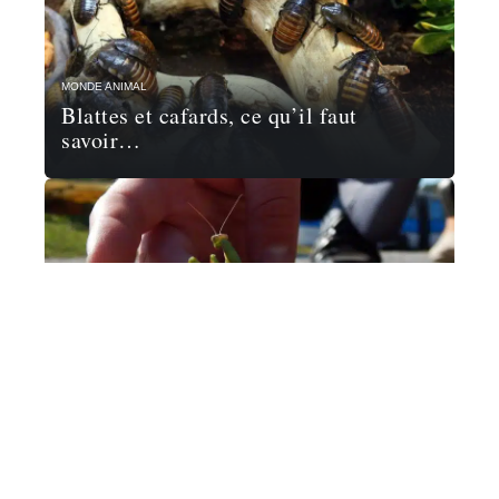
MONDE ANIMAL
Blattes et cafards, ce qu’il faut
savoir…
MONDE ANIMAL
La fascinante biologie de la mante
religieuse : anatomie, reproduction et
comportement