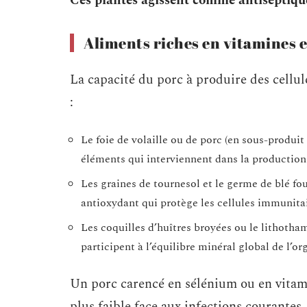
Ces plantes agissent comme antiseptique
Aliments riches en vitamines e
La capacité du porc à produire des cell
:
Le foie de volaille ou de porc (en sous-produit
éléments qui interviennent dans la production 
Les graines de tournesol et le germe de blé fo
antioxydant qui protège les cellules immunitair
Les coquilles d’huîtres broyées ou le lithoth
participent à l’équilibre minéral global de l’o
Un porc carencé en sélénium ou en vita
plus faible face aux infections courantes