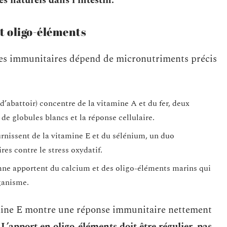
s naturels dans l’intestin.
t oligo-éléments
ules immunitaires dépend de micronutriments précis
 d’abattoir) concentre de la vitamine A et du fer, deux
de globules blancs et la réponse cellulaire.
urnissent de la vitamine E et du sélénium, un duo
es contre le stress oxydatif.
amne apportent du calcium et des oligo-éléments marins qui
rganisme.
mine E montre une réponse immunitaire nettement
.
L’apport en oligo-éléments doit être régulier, pas