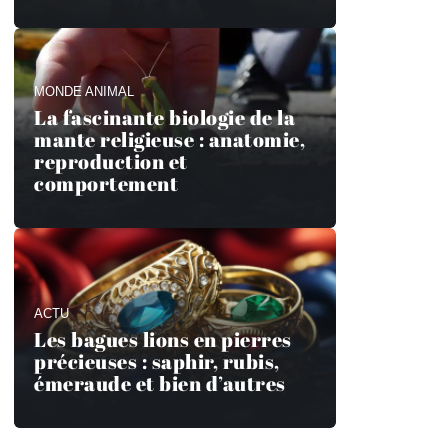
MONDE ANIMAL
La fascinante biologie de la
mante religieuse : anatomie,
reproduction et
comportement
ACTU
Les bagues lions en pierres
précieuses : saphir, rubis,
émeraude et bien d’autres