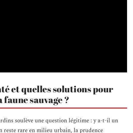
té et quelles solutions pour
a faune sauvage ?
ardins soulève une question légitime : y a-t-il un
n reste rare en milieu urbain, la prudence