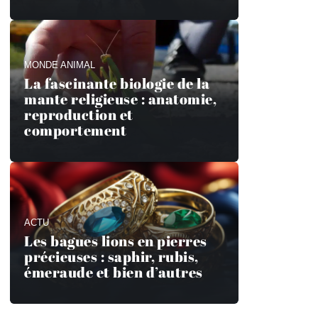
MONDE ANIMAL
La fascinante biologie de la
mante religieuse : anatomie,
reproduction et
comportement
ACTU
Les bagues lions en pierres
précieuses : saphir, rubis,
émeraude et bien d’autres